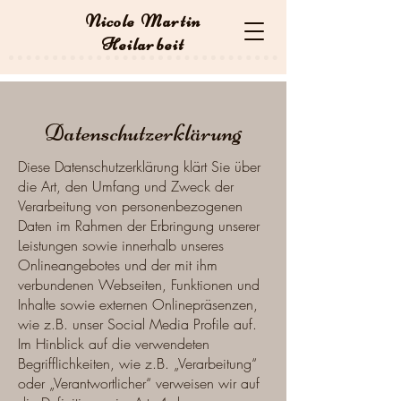
Nicole Martin
Heilarbeit
Datenschutzerklärung
Diese Datenschutzerklärung klärt Sie über
die Art, den Umfang und Zweck der
Verarbeitung von personenbezogenen
Daten im Rahmen der Erbringung unserer
Leistungen sowie innerhalb unseres
Onlineangebotes und der mit ihm
verbundenen Webseiten, Funktionen und
Inhalte sowie externen Onlinepräsenzen,
wie z.B. unser Social Media Profile auf.
Im Hinblick auf die verwendeten
Begrifflichkeiten, wie z.B. „Verarbeitung“
oder „Verantwortlicher“ verweisen wir auf