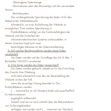
- Übertragene Datenmenge
- Informationen über den Browsertyp und die verwendete
Version
- Betriebssystem
Die vorübergehende Speicherung der Daten ist für den
Ablauf eines Websitebesuchs
erforderlich,
um eine Auslieferung der Website zu
ermöglichen. Eine weitere Speicherung in
Protokolldateien erfolgt, um die Funktionsfähigkeit der
Website und die Sicherheit der
informationstechnischen Systeme sicherzustellen. In
diesen Zwecken liegt auch unser
berechtigtes Interesse an der Datenverarbeitung.
b. Auf welcher Rechtsgrundlage werden diese Daten
verarbeitet?
Die Daten werden auf der Grundlage des Art. 6 Abs. 1
Buchstabe f DS-GVO verarbeitet.
d. Wie lange werden die Daten gespeichert?
Die Daten werden gelöscht, sobald sie für die Erreichung
des Zwecks ihrer Erhebung
nicht mehr erforderlich sind. Bei der Bereitstellung der
Website ist dies der Fall,
wenn die jeweilige Sitzung beendet ist. Die
Protokolldateien werden
[…, maximal bis zu 24 Stunden] direkt und ausschließlich
für Administratoren
zugänglich aufbewahrt.
Danach sind sie nur noch indirekt über die Rekonstruktion
von Sicherungsbändern
verfügbar und werden nach […, maximal vier Wochen]