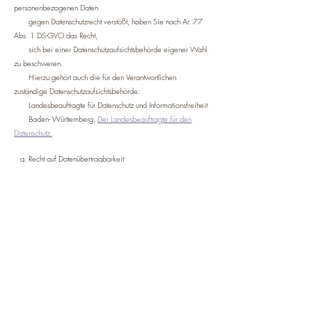
personenbezogenen Daten
gegen Datenschutzrecht verstößt, haben Sie nach Ar. 77
Abs. 1 DS-GVO das Recht,
sich bei einer Datenschutzaufsichtsbehörde eigener Wahl
zu beschweren.
Hierzu gehört auch die für den Verantwortlichen
zuständige Datenschutzaufsichtsbehörde:
Landesbeauftragte für Datenschutz und Informationsfreiheit
Baden- Württemberg,
Der Landesbeauftragte für den
Datenschutz.
g. Recht auf Datenübertragbarkeit
Für den Fall, dass die Voraussetzungen des Art. 20 Abs. 1
DS-GVO vorliegen,
steht Ihnen das Recht zu, sich Daten, die wir auf
Grundlage Ihrer Einwilligung oder
in Erfüllung eines Vertrags automatisiert verarbeiten,
an sich oder an Dritte aushändigen zu lassen. Die
Erfassung der Daten
zur Bereitstellung der Website und die Speicherung der
Protokolldateien
sind für den Betrieb der Internetseite zwingend
erforderlich.