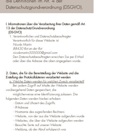
die Definitionen im Art. 4 der
Datenschutzgrundverordnung (DSGVO).
I. Informationen über die Verarbeitung Ihrer Daten gemäß Art.
13 der Datenschutz-Grundverordnung
(DS-GVO)
1. Verantwortlicher und Datenschutzbeauftragter
Verantwortlich für diese Website ist
Nicole Martin
88430 Rot an der Rot
nicolemartin500000@gmail.com
Den Datenschutzbeauftragten erreichen Sie per E-Mail
oder über die Adresse die oben angegeben wurde.
2. Daten, die für die Bereitstellung der Website und die
Erstellung der Protokolldateien verarbeitet werden
a. Welche Daten werden für welchen Zweck verarbeitet?
Bei jedem Zugriff auf Inhalte der Website werden
vorübergehend Daten gespeichert, die
möglicherweise eine Identifizierung zulassen. Die
folgenden Daten werden hierbei erhoben:
- Datum und Uhrzeit des Zugriffs
- IP-Adresse
- Hostname des zugreifenden Rechners
- Website, von der aus die Website aufgerufen wurde
- Websites, die über die Website aufgerufen werden
- Besuchte Seite auf unserer Website
- Meldung, ob der Abruf erfolgreich war